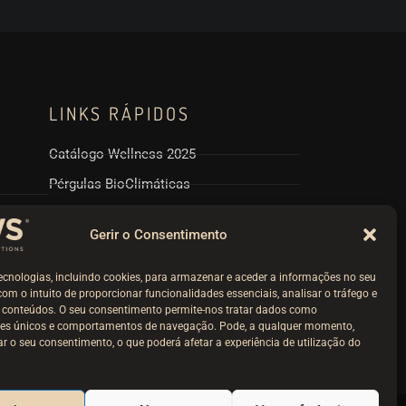
LINKS RÁPIDOS
Catálogo Wellness 2025
Pérgulas BioClimáticas
Politicas RPGD e Cookies
Gerir o Consentimento
Termos e Condições
Livro Reclamações
ecnologias, incluindo cookies, para armazenar e aceder a informações no seu
 com o intuito de proporcionar funcionalidades essenciais, analisar o tráfego e
r conteúdos. O seu consentimento permite-nos tratar dados como
ores únicos e comportamentos de navegação. Pode, a qualquer momento,
irar o seu consentimento, o que poderá afetar a experiência de utilização do