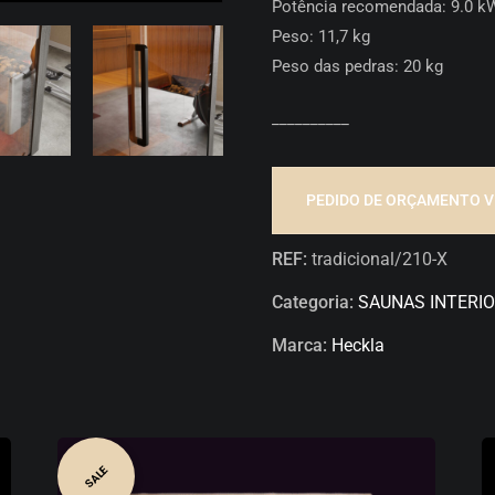
Potência recomendada: 9.0 k
Peso: 11,7 kg
Peso das pedras: 20 kg
__________
PEDIDO DE ORÇAMENTO V
REF:
tradicional/210-X
Categoria:
SAUNAS INTERI
Marca:
Heckla
SALE