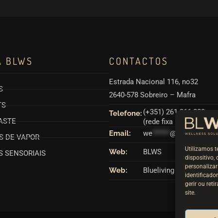
A BLWS
CONTACTOS
Estrada Nacional 116, no32
S
2640-578 Sobreiro – Mafra
TS
(+351) 261 866 880
Telefone:
ASTE
(rede fixa nacional)
Email:
we
******
@
**
ws.pt
S DE VAPOR
Utilizamos t
Web:
BLWS
 SENSORIAIS
dispositivo,
personaliza
Web:
Blueliving
identificad
gerir ou ret
site.