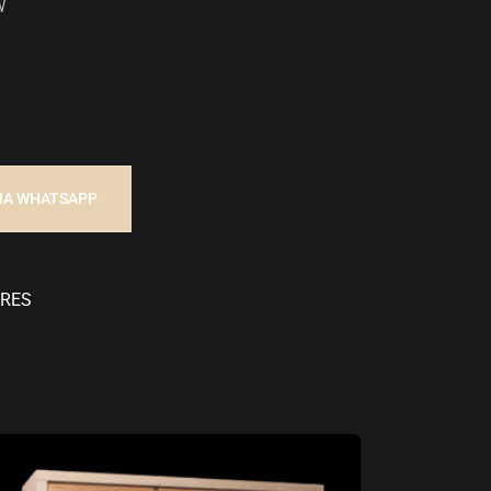
W
IA WHATSAPP
ORES