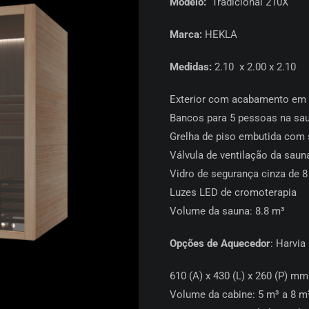
Modelo:
Tradicional 210X
Marca:
HEKLA
Medidas:
2.10 x 2.00 x 2.10
Exterior com acabamento em f
Bancos para 5 pessoas na sa
Grelha de piso embutida com s
Válvula de ventilação da saun
Vidro de segurança cinza de 8
Luzes LED de cromoterapia
Volume da sauna: 8.8 m³
Opções de Aquecedor
: Harvia
610 (A) x 430 (L) x 260 (P) mm
Volume da cabine: 5 m³ a 8 m