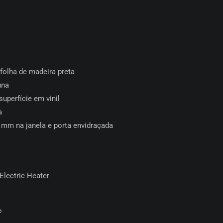
olha de madeira preta
una
uperfície em vinil
a
 mm na janela e porta envidraçada
 Electric Heater
³