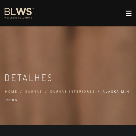
DETALHES
HOME
SAUNAS
SAUNAS INTERIORES
ALASKA MINI
INFRA