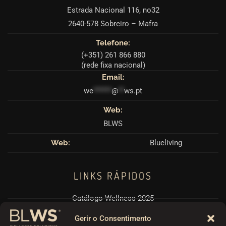
Estrada Nacional 116, no32
2640-578 Sobreiro – Mafra
Telefone:
(+351) 261 866 880
(rede fixa nacional)
Email:
we
******
@
**
ws.pt
Web:
BLWS
Web:
Blueliving
LINKS RÁPIDOS
Catálogo Wellness 2025
Pérgulas BioClimáticas
Gerir o Consentimento