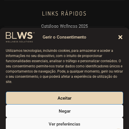
LINKS RÁPIDOS
Catálogo Wellness 2025
Pérgulas BioClimáticas
Gerir o Consentimento
Politicas RPGD e Cookies
Utilizamos tecnologias, incluindo cookies, para armazenar e aceder a
Termos e Condições
informações no seu dispositivo, com o intuito de proporcionar
funcionalidades essenciais, analisar o tráfego e personalizar conteúdos. O
Livro Reclamações
seu consentimento permite-nos tratar dados como identificadores únicos e
comportamentos de navegação. Pode, a qualquer momento, gerir ou retirar
o seu consentimento, o que poderá afetar a experiência de utilização do
site.
© 2025
BLWS – Wellness Solutions
. Powered by:
Aceitar
SSWebservices – Especialistas em Criação de Websites &
Negar
Soluções Digitais
.
Ver preferências