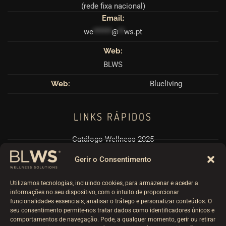
(rede fixa nacional)
Email:
we
******
@
**
ws.pt
Web:
BLWS
Web:
Blueliving
LINKS RÁPIDOS
Catálogo Wellness 2025
Pérgulas BioClimáticas
Gerir o Consentimento
Politicas RPGD e Cookies
Utilizamos tecnologias, incluindo cookies, para armazenar e aceder a
Termos e Condições
informações no seu dispositivo, com o intuito de proporcionar
funcionalidades essenciais, analisar o tráfego e personalizar conteúdos. O
Livro Reclamações
seu consentimento permite-nos tratar dados como identificadores únicos e
comportamentos de navegação. Pode, a qualquer momento, gerir ou retirar