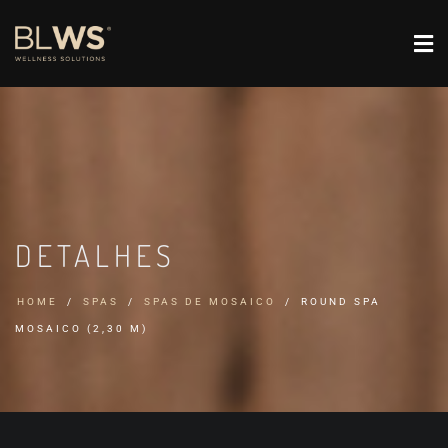
DETALHES
HOME
SPAS
SPAS DE MOSAICO
ROUND SPA
MOSAICO (2,30 M)