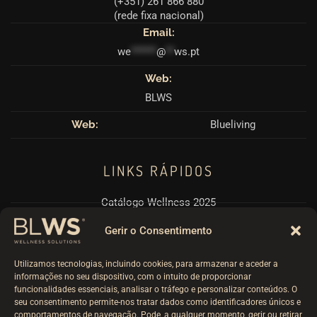
(+351) 261 866 880
(rede fixa nacional)
Email:
we
******
@
**
ws.pt
Web:
BLWS
Web:
Blueliving
LINKS RÁPIDOS
Catálogo Wellness 2025
Pérgulas BioClimáticas
Gerir o Consentimento
Politicas RPGD e Cookies
Utilizamos tecnologias, incluindo cookies, para armazenar e aceder a
Termos e Condições
informações no seu dispositivo, com o intuito de proporcionar
funcionalidades essenciais, analisar o tráfego e personalizar conteúdos. O
Livro Reclamações
seu consentimento permite-nos tratar dados como identificadores únicos e
comportamentos de navegação. Pode, a qualquer momento, gerir ou retirar