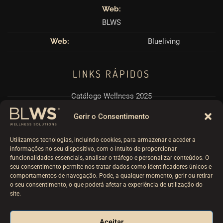
Web:
BLWS
Web:
Blueliving
LINKS RÁPIDOS
Catálogo Wellness 2025
Pérgulas BioClimáticas
Gerir o Consentimento
Politicas RPGD e Cookies
Utilizamos tecnologias, incluindo cookies, para armazenar e aceder a
Termos e Condições
informações no seu dispositivo, com o intuito de proporcionar
funcionalidades essenciais, analisar o tráfego e personalizar conteúdos. O
Livro Reclamações
seu consentimento permite-nos tratar dados como identificadores únicos e
comportamentos de navegação. Pode, a qualquer momento, gerir ou retirar
o seu consentimento, o que poderá afetar a experiência de utilização do
site.
© 2025
BLWS – Wellness Solutions
. Powered by:
Aceitar