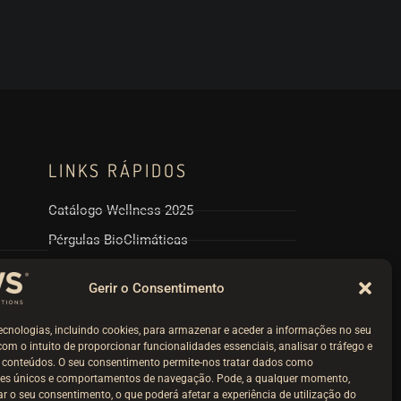
LINKS RÁPIDOS
Catálogo Wellness 2025
Pérgulas BioClimáticas
Politicas RPGD e Cookies
Gerir o Consentimento
Termos e Condições
Livro Reclamações
ecnologias, incluindo cookies, para armazenar e aceder a informações no seu
 com o intuito de proporcionar funcionalidades essenciais, analisar o tráfego e
r conteúdos. O seu consentimento permite-nos tratar dados como
ores únicos e comportamentos de navegação. Pode, a qualquer momento,
irar o seu consentimento, o que poderá afetar a experiência de utilização do