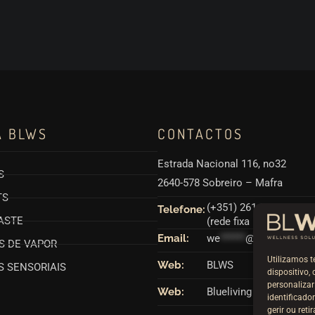
A BLWS
CONTACTOS
Estrada Nacional 116, no32
S
2640-578 Sobreiro – Mafra
TS
(+351) 261 866 880
Telefone:
ASTE
(rede fixa nacional)
Email:
we
******
@
**
ws.pt
S DE VAPOR
Utilizamos t
Web:
BLWS
 SENSORIAIS
dispositivo,
personaliza
Web:
Blueliving
identificad
gerir ou ret