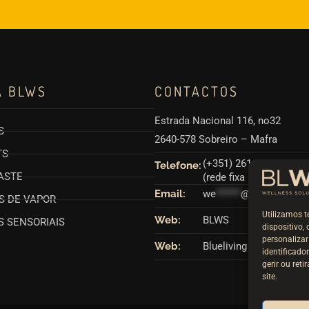
A BLWS
CONTACTOS
Estrada Nacional 116, no32
S
2640-578 Sobreiro – Mafra
TS
(+351) 261 866 880
Telefone:
ASTE
(rede fixa nacional)
Email:
we
******
@
**
ws.pt
S DE VAPOR
Utilizamos t
Web:
BLWS
 SENSORIAIS
dispositivo,
personaliza
Web:
Blueliving
identificad
gerir ou ret
site.