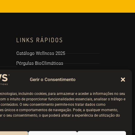
LINKS RÁPIDOS
Catálogo Wellness 2025
Pérgulas BioClimáticas
Politicas RPGD e Cookies
Gerir o Consentimento
Termos e Condições
Livro Reclamações
ecnologias, incluindo cookies, para armazenar e aceder a informações no seu
 com o intuito de proporcionar funcionalidades essenciais, analisar o tráfego e
r conteúdos. O seu consentimento permite-nos tratar dados como
ores únicos e comportamentos de navegação. Pode, a qualquer momento,
irar o seu consentimento, o que poderá afetar a experiência de utilização do