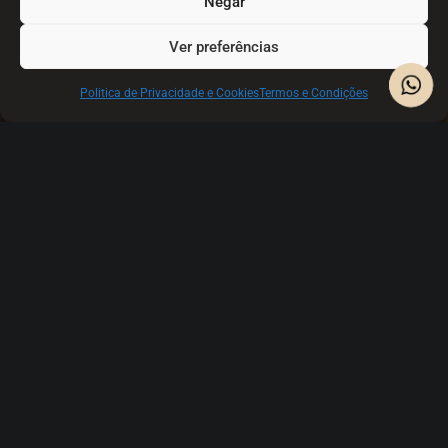
Negar
Ver preferências
Politica de Privacidade e Cookies
Termos e Condições
Somos movidos pela vontade de criar espaços que inspiram tranquilidade,
equilíbrio e qualidade de vida. Com uma abordagem centrada no cliente e
anos de experiência no sector do bem-estar e lifestyle, desenvolvemos
soluções únicas. Cada projecto é pensado ao detalhe, respeitando o espaço, o