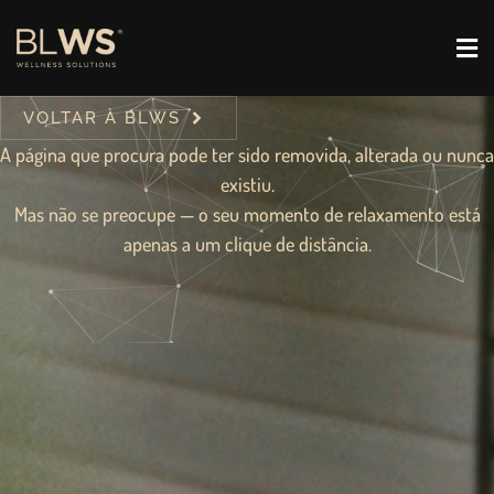
VOLTAR À BLWS
A página que procura pode ter sido removida, alterada ou nunca
existiu.
Mas não se preocupe — o seu momento de relaxamento está
apenas a um clique de distância.